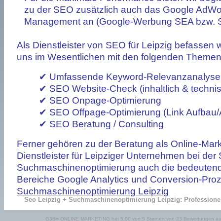
zu der SEO zusätzlich auch das Google AdWo
Management an (Google-Werbung SEA bzw. 
Als Dienstleister von SEO für Leipzig befassen w
uns im Wesentlichen mit den folgenden Themen
✔ Umfassende Keyword-Relevanzanalyse
✔ SEO Website-Check (inhaltlich & techni
✔ SEO Onpage-Optimierung
✔ SEO Offpage-Optimierung (Link Aufbau/A
✔ SEO Beratung / Consulting
Ferner gehören zu der Beratung als Online-Mark
Dienstleister für Leipziger Unternehmen bei der
Suchmaschinenoptimierung auch die bedeuten
Bereiche Google Analytics und Conversion-Pro
Suchmaschinenoptimierung Leipzig
Seo Leipzig + Suchmaschinenoptimierung Leipzig: Professione
G38® ONLINE MARKETING
hat
5,00
von
5
Sternen von
23
Bewertungen a