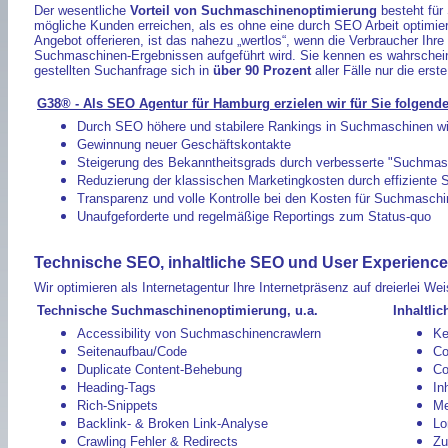
Der wesentliche
Vorteil von Suchmaschinenoptimierung
besteht für
mögliche Kunden erreichen, als es ohne eine durch SEO Arbeit optimie
Angebot offerieren, ist das nahezu „wertlos“, wenn die Verbraucher Ihre
Suchmaschinen-Ergebnissen aufgeführt wird. Sie kennen es wahrscheinlic
gestellten Suchanfrage sich in
über 90 Prozent
aller Fälle nur die erst
G38® - Als SEO Agentur für Hamburg erzielen wir für Sie folgende 
Durch SEO höhere und stabilere Rankings in Suchmaschinen w
Gewinnung neuer Geschäftskontakte
Steigerung des Bekanntheitsgrads durch verbesserte "Suchmasc
Reduzierung der klassischen Marketingkosten durch effiziente
Transparenz und volle Kontrolle bei den Kosten für Suchmasch
Unaufgeforderte und regelmäßige Reportings zum Status-quo
Technische SEO, inhaltliche SEO und User Experience
Wir optimieren als Internetagentur Ihre Internetpräsenz auf dreierlei Wei
Technische Suchmaschinenoptimierung, u.a.
Inhaltli
Accessibility von Suchmaschinencrawlern
Ke
Seitenaufbau/Code
Co
Duplicate Content-Behebung
Co
Heading-Tags
In
Rich-Snippets
Me
Backlink- & Broken Link-Analyse
Lo
Crawling Fehler & Redirects
Zu