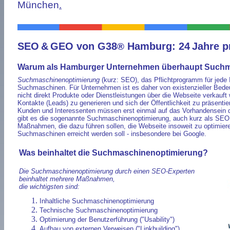
München
.
SEO
&
GEO von G38
Hamburg: 24
Jahre p
®
Warum als Hamburger Unternehmen überhaupt Suchma
Suchmaschinenoptimierung
(kurz: SEO), das Pflichtprogramm für jede 
Suchmaschinen. Für Unternehmen ist es daher von existenzieller Bede
nicht direkt Produkte oder Dienstleistungen über die Webseite verkauft 
Kontakte (Leads) zu generieren und sich der Öffentlichkeit zu präsentie
Kunden und Interessenten müssen erst einmal auf das Vorhandensein d
gibt es die sogenannte Suchmaschinenoptimierung, auch kurz als SEO 
Maßnahmen, die dazu führen sollen, die Webseite insoweit zu optimiere
Suchmaschinen erreicht werden soll - insbesondere bei Google.
Was beinhaltet die Suchmaschinenoptimierung?
Die Suchmaschinenoptimierung durch einen SEO-Experten
beinhaltet mehrere Maßnahmen,
die wichtigsten sind:
Inhaltliche Suchmaschinenoptimierung
Technische Suchmaschinenoptimierung
Optimierung der Benutzerführung ("Usability")
Aufbau von externen Verweisen ("Linkbuilding")