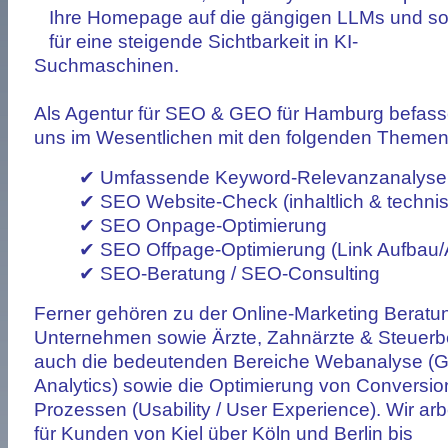
Ihre Homepage auf die gängigen LLMs und s
für eine steigende Sichtbarkeit in KI-
Suchmaschinen.
Als Agentur für SEO & GEO für Hamburg befass
uns im Wesentlichen mit den folgenden Themen
✔ Umfassende Keyword-Relevanzanalyse
✔ SEO Website-Check (inhaltlich & techni
✔ SEO Onpage-Optimierung
✔ SEO Offpage-Optimierung (Link Aufbau/A
✔ SEO-Beratung / SEO-Consulting
Ferner gehören zu der Online-Marketing Beratun
Unternehmen sowie
Ärzte
,
Zahnärzte
&
Steuerb
auch die bedeutenden Bereiche Webanalyse (
Analytics) sowie die Optimierung von Conversio
Prozessen (Usability / User Experience). Wir arb
für Kunden von
Kiel
über
Köln
und
Berlin
bis