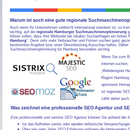
Warum ist auch eine gute regionale Suchmaschinenopt
Auch wenn Ihr Unternehmen vielleicht international orientiert ist, so 
wichtig, auf die
regionale Hamburger Suchmaschinenoptimierung
g
führen sollen, dass Ihre Webseite bei lokalen Suchanfragen ein hohes
Hamburg
". Denn sehr viele Verbraucher und Firmen suchen ganz gezie
bestimmten Angebot bzw. einer Dienstleistung Ausschau halten. Daher i
Suchmaschinenoptimierung für Hamburg besonders wichtig.
Wenn Sie zum Be
Internet suchen,
„Webdesigner Ha
Region Hamburg o
optimierte Home
ist regionale SE
zählt daher auch
Was zeichnet eine professionelle SEO Agentur und S
Eine professionelle und seriöse SEO Agentur können Sie anhand der f
Ist das Auftreten seriös oder werden reißerische Versprechung
Über wie viele Jahre SEO Erfahrung verfügen die betreuenden 