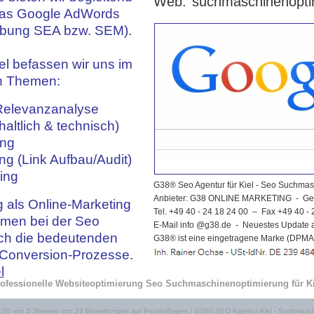
Web:
suchmaschinenopti
das Google AdWords
ung SEA bzw. SEM).
iel befassen wir uns im
en Themen:
elevanzanalyse
ltlich & technisch)
ng
g (Link Aufbau/Audit)
ing
G38® Seo Agentur für Kiel - Seo Suchmasc
Anbieter: G38 ONLINE MARKETING - Ger
 als Online-Marketing
Tel. +49 40 - 24 18 24 00 – Fax +49 40 
ehmen bei der Seo
E-Mail info
@
g38.de - Neuestes Update 
ch die bedeutenden
G38® ist eine eingetragene Marke (DPM
 Conversion-Prozesse.
l
ofessionelle Websiteoptimierung Seo Suchmaschinenoptimierung für Ki
,00
von
5
Sternen von
23
Bewertungen auf
ProvenExpert
|
G38® SEO Agentur Kiel - Suchmaschi