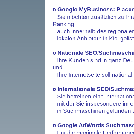
Google MyBusiness: Places/
ס
Sie möchten zusätzlich zu Ihr
Ranking
auch innerhalb des regionalen
lokalen Anbietern in Kiel gelis
Nationale SEO/Suchmaschi
ס
Ihre Kunden sind in ganz Deut
und
Ihre Internetseite soll nationa
Internationale SEO/Suchma
ס
Sie betreiben eine internationa
mit der Sie insbesondere im 
in Suchmaschinen gefunden 
Google AdWords Suchmasc
ס
Für die maximale Performance 