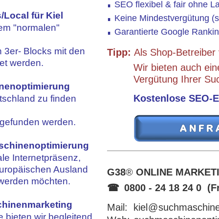
SEO flexibel & fair ohne L
∎
Local für Kiel
Keine Mindestvergütung (s
∎
em "normalen"
Garantierte Google Ranki
∎
 3er- Blocks mit den
Tipp:
Als Shop-Betreiber 
tet werden.
Wir bieten auch eine
Vergütung Ihrer Suchm
nenoptimierung
Kostenlose SEO-Ers
schland zu finden
l gefunden werden.
schinenoptimierung
le Internetpräsenz,
europäischen Ausland
G38
®
ONLINE MARKET
werden möchten.
☎
0800 - 24 18 24 0 (F
hinenmarketing
Mail: kiel
@
suchmaschine
bieten wir begleitend