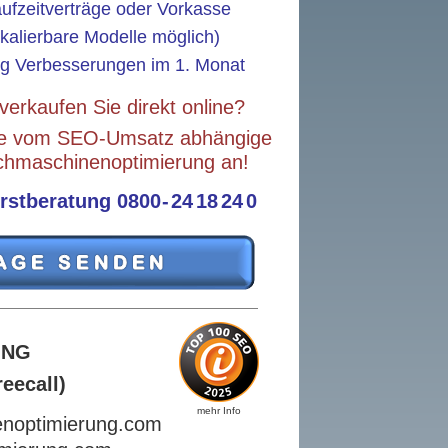
aufzeitverträge oder Vorkasse
kalierbare Modelle möglich)
ng Verbesserungen im 1. Monat
verkaufen Sie direkt online?
 vom SEO-Umsatz abhängige
aschinenoptimierung an!
tberatung 0800
-
24
18
24
0
ING
reecall)
mehr Info
noptimierung.com