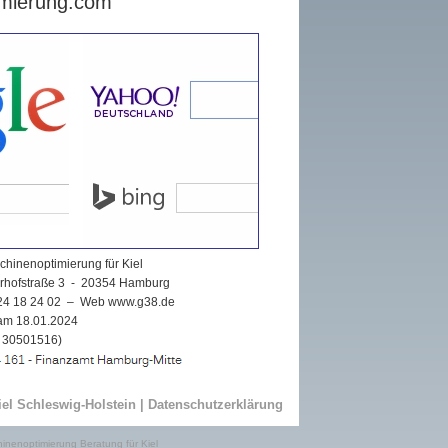
mierung.com
hinenoptimierung für Kiel
hofstraße 3 - 20354 Hamburg
- 24 18 24 02 – Web
www.g38.de
am 18.01.2024
A 30501516)
el Schleswig-Holstein |
Datenschutzerklärung
nenoptimierung Beratung für Kiel