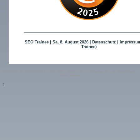
SEO Trainee
|
Sa, 8. August 2026 |
Datenschutz
|
Impressu
Trainee)
G38® ONLINE MARKETING
hat
5,00
von
5
Sternen von
23
Bewertungen auf
ProvenExpert
|
SEO Glossar
r