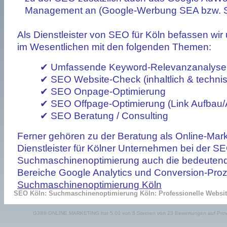
Management an (Google-Werbung SEA bzw. 
Als Dienstleister von SEO für Köln befassen wir
im Wesentlichen mit den folgenden Themen:
✔ Umfassende Keyword-Relevanzanalyse
✔ SEO Website-Check (inhaltlich & techni
✔ SEO Onpage-Optimierung
✔ SEO Offpage-Optimierung (Link Aufbau/A
✔ SEO Beratung / Consulting
Ferner gehören zu der Beratung als Online-Mark
Dienstleister für Kölner Unternehmen bei der S
Suchmaschinenoptimierung auch die bedeuten
Bereiche Google Analytics und Conversion-Pro
Suchmaschinenoptimierung Köln
SEO Köln: Suchmaschinenoptimierung Köln: Professionelle Websi
G38® ONLINE MARKETING
hat
5,00
von
5
Sternen von
23
Bewertungen auf
Pro